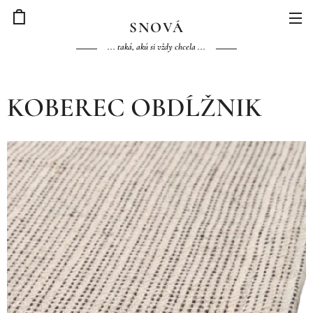
S
NOVÁ
... taká, akú si vždy chcela ...
KOBEREC OBDĹŽNIK