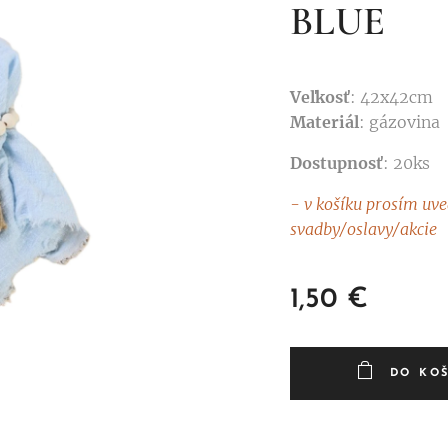
BLUE
Veľkosť
: 42x42cm
Materiál
: gázovina
Dostupnosť
: 20ks
- v košíku prosím uv
svadby/oslavy/akcie
1,50
€
DO KO