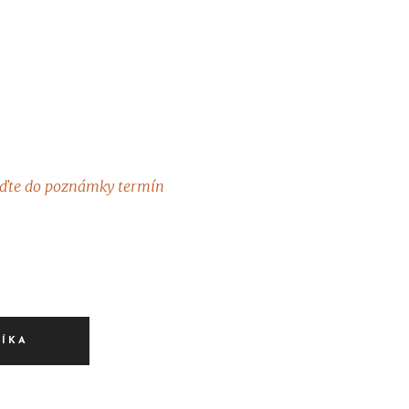
eďte do poznámky termín
ŠÍKA