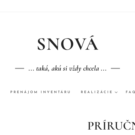
S
NOVÁ
... taká, akú si vždy chcela ...
A
PRENÁJOM INVENTÁRU
REALIZÁCIE
FA
PRÍRUČ