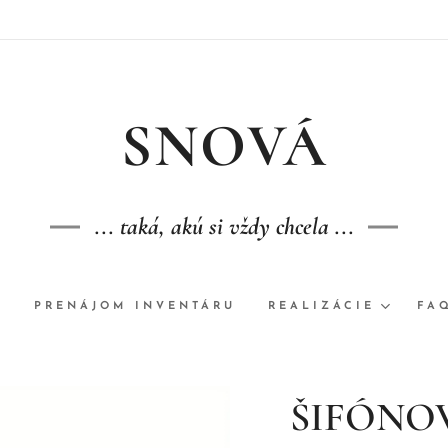
S
NOVÁ
... taká, akú si vždy chcela ...
A
PRENÁJOM INVENTÁRU
REALIZÁCIE
FA
ŠIFÓNO