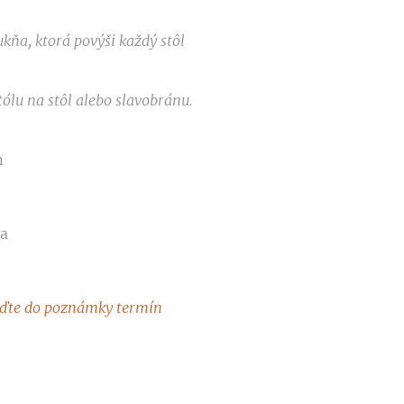
kňa, ktorá povýši každý stôl
ólu na stôl alebo slavobránu.
m
la
eďte do poznámky termín