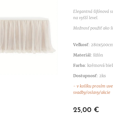
Elegantná šifónová su
na vyšší level.
Možnosť použiť ako št
Veľkosť
: 280x500c
Materiál
: šifón
Farba
: krémová bie
Dostupnosť
: 2ks
- v košíku prosím uv
svadby/oslavy/akcie
25,00
€