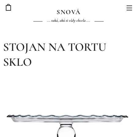
S
NOVÁ
... taká, akú si vždy chcela ...
STOJAN NA TORTU
SKLO