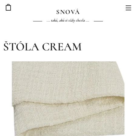
S
NOVÁ
... taká, akú si vždy chcela ...
ŠTÓLA CREAM