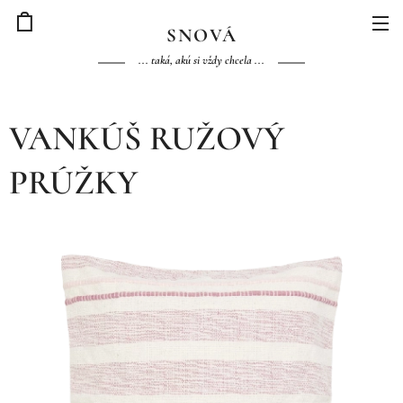
S
NOVÁ
... taká, akú si vždy chcela ...
VANKÚŠ RUŽOVÝ
PRÚŽKY