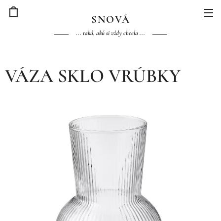
S
NOVÁ
... taká, akú si vždy chcela ...
VÁZA SKLO VRÚBKY