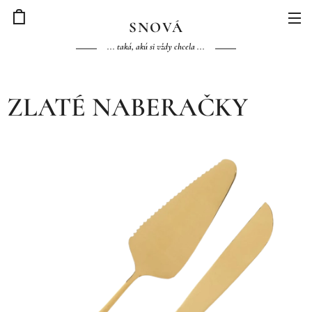
S
NOVÁ
... taká, akú si vždy chcela ...
ZLATÉ NABERAČKY