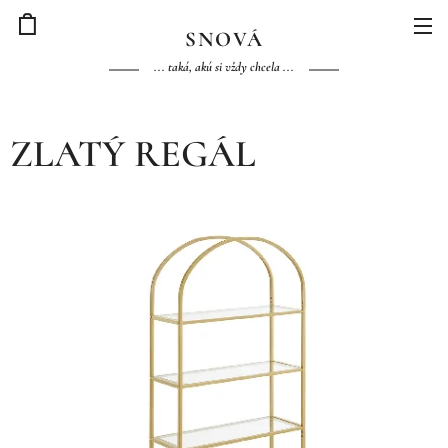
S
NOVÁ
... taká, akú si vždy chcela ...
ZLATÝ REGÁL