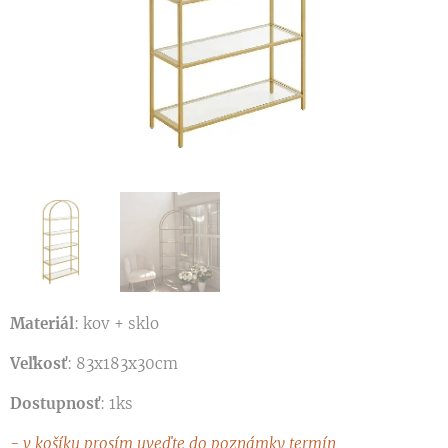
Materiál
: kov + sklo
Veľkosť
: 83x183x30cm
Dostupnosť
: 1ks
- v košíku prosím uveďte do poznámky termín