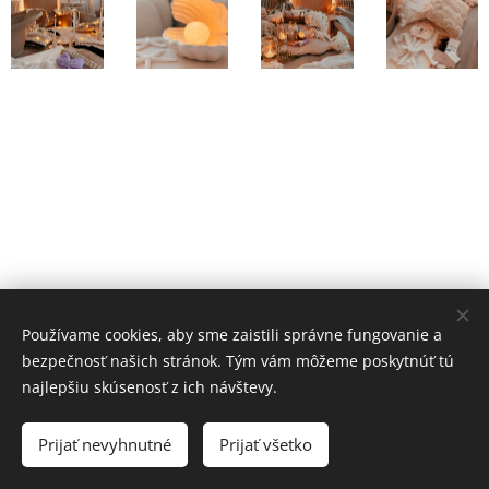
Používame cookies, aby sme zaistili správne fungovanie a
bezpečnosť našich stránok. Tým vám môžeme poskytnúť tú
najlepšiu skúsenosť z ich návštevy.
SNOVÁ s.r.o.
Prijať nevyhnutné
Prijať všetko
Cookies