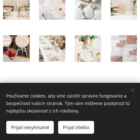
Používame cookies, aby sme zaistili správne fungovanie a
bezpečnosť našich stránok. Tým vám môžeme poskytnúť tú
najlepšiu skúsenosť z ich návštevy.
SNOVÁ s.r.o.
Prijať nevyhnutné
Prijať všetko
Cookies