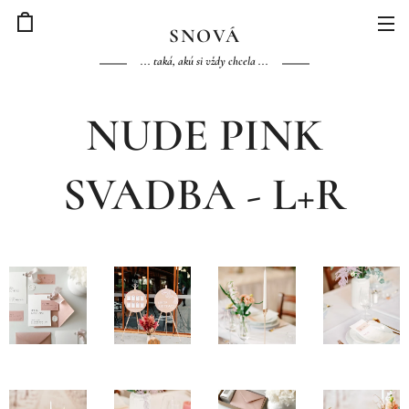
S
NOVÁ
... taká, akú si vždy chcela ...
NUDE PINK
SVADBA - L+R